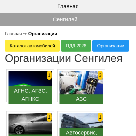
Главная
Сенгилей ...
Главная
➙
Организации
Каталог автомобилей
ПДД 2026
Организации
Организации Сенгилея
1
3
АГНС, АГЗС,
АГНКС
АЗС
1
1
Автосервис,