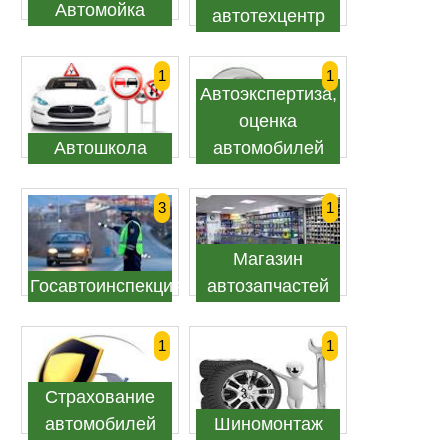
Автомойка
автотехцентр
1
1
Автоэкспертиза,
оценка
Автошкола
автомобилей
3
1
Магазин
Госавтоинспекция
автозапчастей
1
1
Страхование
автомобилей
Шиномонтаж